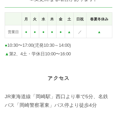
月
火
水
木
金
土
日祝
春夏冬休み
営業日
●
●
●
●
●
▲
／
▲
●
10:30〜17:00(児発10:30～14:00)
▲
第2、4土・学休日10:00〜16:00
アクセス
JR東海道線「岡崎駅」西口より車で5分、名鉄
バス「岡崎警察署東」バス停より徒歩4分